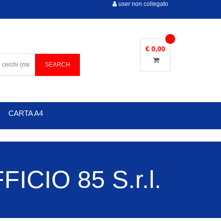
user non collegato
€ 0,00
CARTA A4
CIO 85 S.r.l.