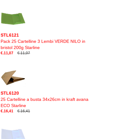
STL6121
Pack 25 Cartelline 3 Lembi VERDE NILO in
bristol 200g Starline
€.11,07
€.11,07
STL6120
25 Cartelline a busta 34x26cm in kraft avana
ECO Starline
€.16,41
€.16,41