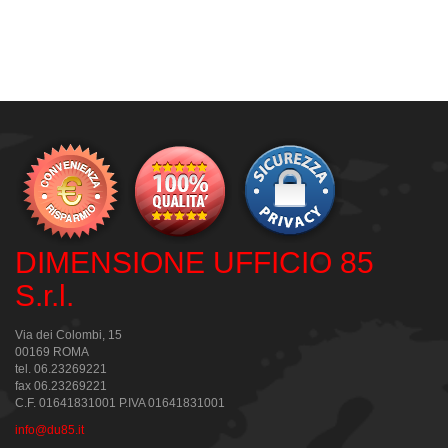
DIMENSIONE UFFICIO 85
S.r.l.
Via dei Colombi, 15
00169 ROMA
tel. 06.23269221
fax 06.23269221
C.F. 01641831001 P.IVA 01641831001
info@du85.it