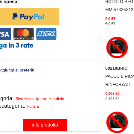
is spesa
ROTOLO REG
MM.57X35X12
€.0,57
€.0,57
00210BRIC
ggiungi ai preferiti
PACCO B RIC
RINFORZATI
€.168,85
goria:
.
Sicurezza. igiene e pulizia
€.168,85
ocategoria:
Pulizia
info prodotto