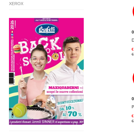
XEROX
0
D
€
€
0
€
€