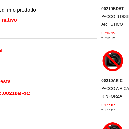
00210BDAT
edi info prodotto
PACCO B DIS
inativo
ARTISTICO
€.296,15
€.296,15
l
00210ARIC
iesta
PACCO A RIC
RINFORZATI
€.127,87
€.127,87