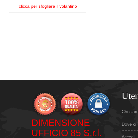
clicca per sfogliare il volantino
Uten
Chi sia
DIMENSIONE
Dove ci 
UFFICIO 85 S.r.l.
Accedi