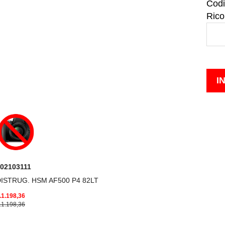
Codi
Rico
02103111
ISTRUG. HSM AF500 P4 82LT
.1.198,36
.1.198,36