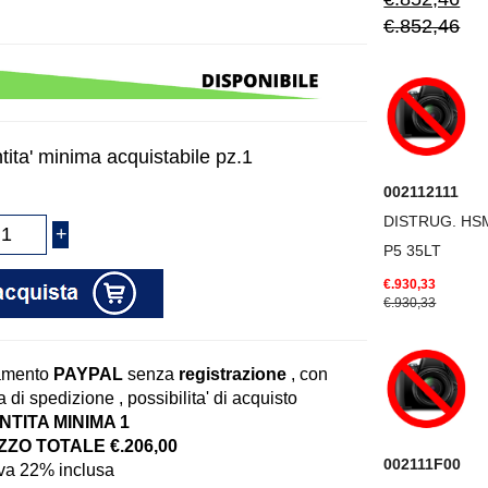
€.852,46
tita' minima acquistabile pz.1
002112111
DISTRUG. HS
P5 35LT
€.930,33
€.930,33
amento
PAYPAL
senza
registrazione
, con
 di spedizione , possibilita' di acquisto
TITA MINIMA 1
ZO TOTALE €.206,00
002111F00
iva 22% inclusa