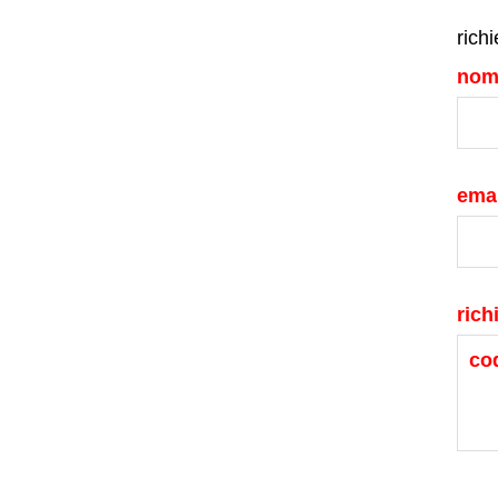
richi
nom
emai
rich