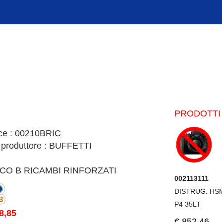
PRODOTTI 
ce : 00210BRIC
 produttore : BUFFETTI
CO B RICAMBI RINFORZATI
002113111
DISTRUG. HS
P4 35LT
8,85
€.852,46