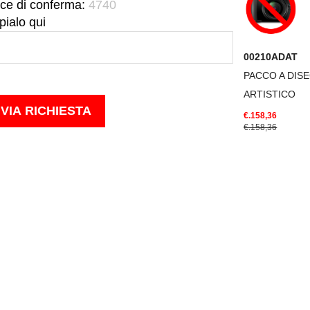
ce di conferma:
4740
pialo qui
00210ADAT
PACCO A DIS
ARTISTICO
€.158,36
€.158,36