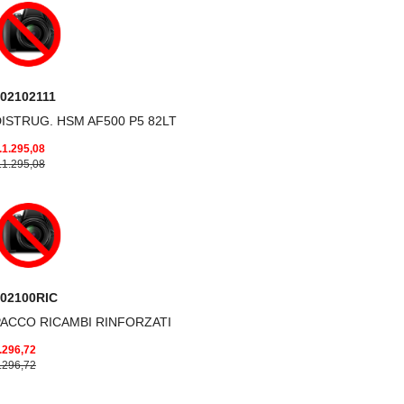
02102111
ISTRUG. HSM AF500 P5 82LT
.1.295,08
.1.295,08
02100RIC
PACCO RICAMBI RINFORZATI
.296,72
.296,72