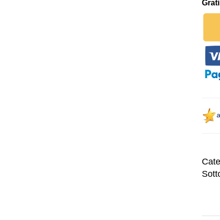
Grat
a
Cate
Sott