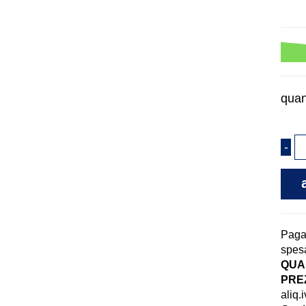
quan
Pag
spesa
QUAN
PREZ
aliq.