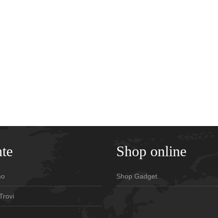
te
Shop online
mo
Shop Gadget
Trovi