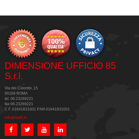
DIMENSIONE UFFICIO 85
S.r.l.
Via dei Colombi, 15
00169 ROMA
tel. 06.23269221
fax 06.23269221
C.F. 01641831001 P.IVA 01641831001
info@du85.it