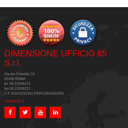
DIMENSIONE UFFICIO 85
S.r.l.
Via dei Colombi, 15
00169 ROMA
tel. 06.23269221
fax 06.23269221
C.F. 01641831001 P.IVA 01641831001
info@du85.it