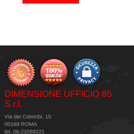
DIMENSIONE UFFICIO 85
S.r.l.
Via dei Colombi, 15
00169 ROMA
tel. 06.23269221