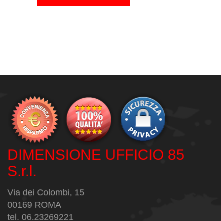
DIMENSIONE UFFICIO 85
S.r.l.
Via dei Colombi, 15
00169 ROMA
tel. 06.23269221