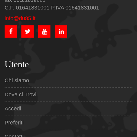
fax 06.23269221
C.F. 01641831001 P.IVA 01641831001
info@du85.it
Utente
Chi siamo
Dove ci Trovi
Accedi
Preferiti
Contatti