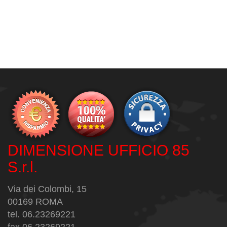
DIMENSIONE UFFICIO 85
S.r.l.
Via dei Colombi, 15
00169 ROMA
tel. 06.23269221