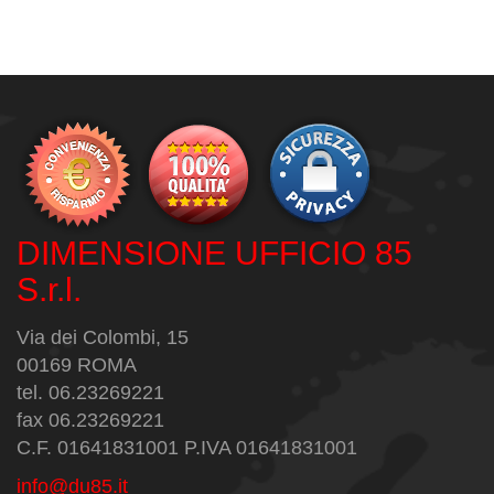
DIMENSIONE UFFICIO 85
S.r.l.
Via dei Colombi, 15
00169 ROMA
tel. 06.23269221
fax 06.23269221
C.F. 01641831001 P.IVA 01641831001
info@du85.it