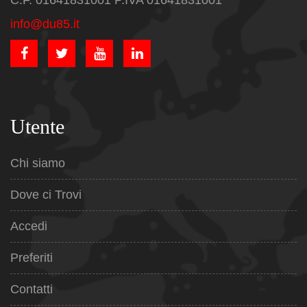
C.F. 01641831001 P.IVA 01641831001
info@du85.it
Utente
Chi siamo
Dove ci Trovi
Accedi
Preferiti
Contatti