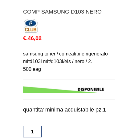
COMP SAMSUNG D103 NERO
€.46,02
samsung toner / comeatibile rigenerato
mltd103l mlt/d103l/els / nero / 2.
500 eag
quantita' minima acquistabile pz.1