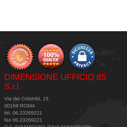
DIMENSIONE UFFICIO 85
S.r.l.
Via dei Colombi, 15
00169 ROMA
tel. 06.23269221
fax 06.23269221