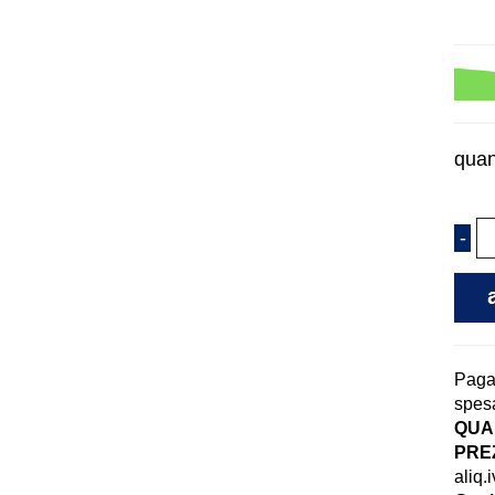
quan
Pag
spesa
QUAN
PREZ
aliq.