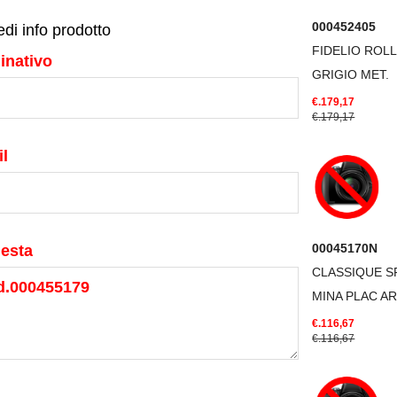
000452405
edi info prodotto
FIDELIO ROL
inativo
GRIGIO MET.
€.179,17
€.179,17
l
00045170N
iesta
CLASSIQUE S
MINA PLAC AR
€.116,67
€.116,67