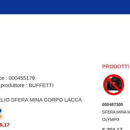
PRODOTTI 
ce : 000455179
 produttore : BUFFETTI
ELIO SFERA MINA CORPO LACCA
000487300
SFERA MINA M
OLYMPO
9,17
€.204,17