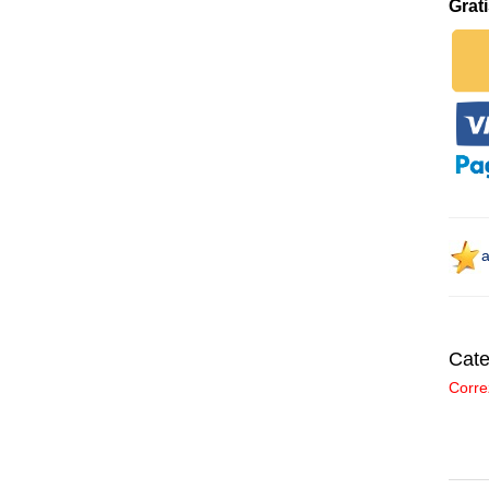
Grat
a
Cate
Corre