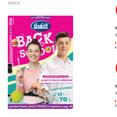
XEROX
0
€
€
0
€
€