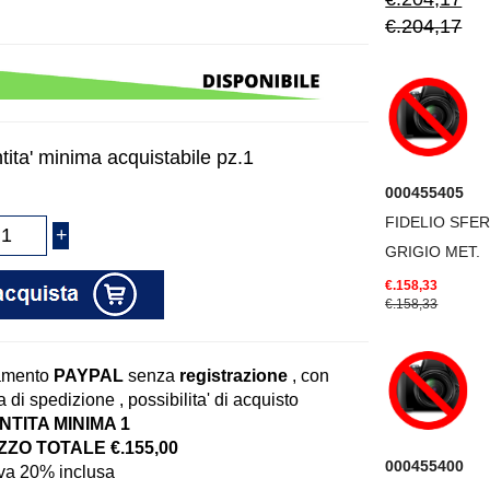
€.204,17
tita' minima acquistabile pz.1
000455405
FIDELIO SFER
GRIGIO MET.
€.158,33
€.158,33
amento
PAYPAL
senza
registrazione
, con
 di spedizione , possibilita' di acquisto
TITA MINIMA 1
ZO TOTALE €.155,00
000455400
iva 20% inclusa