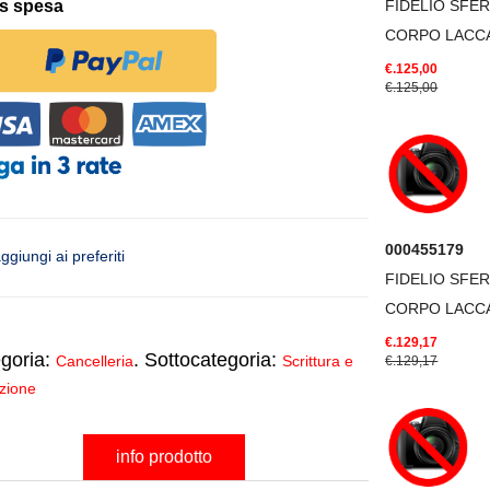
is spesa
FIDELIO SFER
CORPO LACC
€.125,00
€.125,00
000455179
ggiungi ai preferiti
FIDELIO SFER
CORPO LACC
€.129,17
goria:
. Sottocategoria:
Cancelleria
Scrittura e
€.129,17
zione
info prodotto