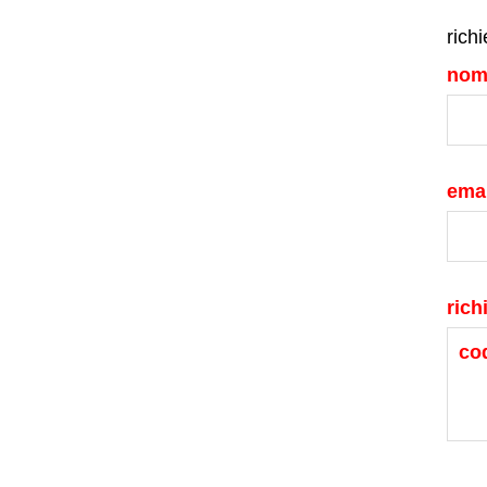
richi
nom
emai
rich