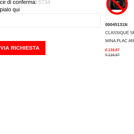
ce di conferma:
5734
pialo qui
00045131N
CLASSIQUE S
MINA PLAC AR
€.116,67
€.116,67