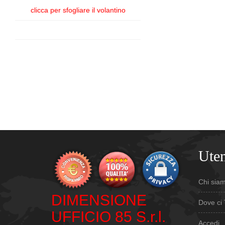
clicca per sfogliare il volantino
Uten
Chi sia
DIMENSIONE
Dove ci 
UFFICIO 85 S.r.l.
Accedi