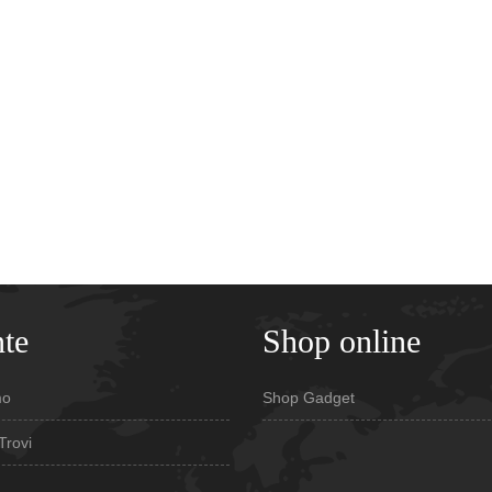
te
Shop online
mo
Shop Gadget
Trovi