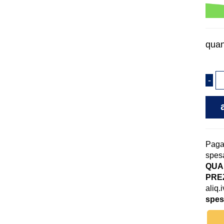
quan
Pag
spesa
QUAN
PREZ
aliq.
spes