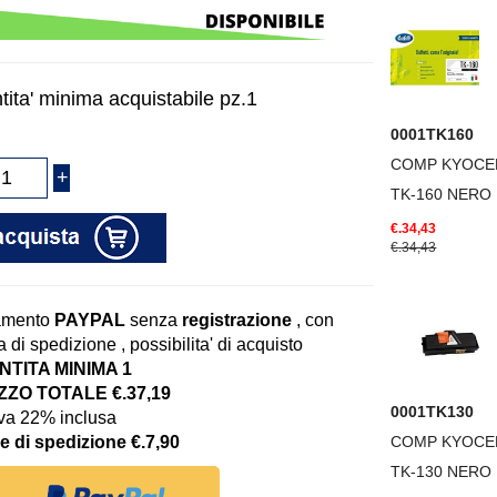
tita' minima acquistabile pz.1
0001TK160
COMP KYOCE
TK-160 NERO
€.34,43
€.34,43
amento
PAYPAL
senza
registrazione
, con
 di spedizione , possibilita' di acquisto
TITA MINIMA 1
ZO TOTALE €.37,19
0001TK130
iva 22% inclusa
e di spedizione €.7,90
COMP KYOCE
TK-130 NERO