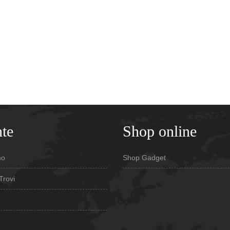
te
Shop online
mo
Shop Gadget
Trovi