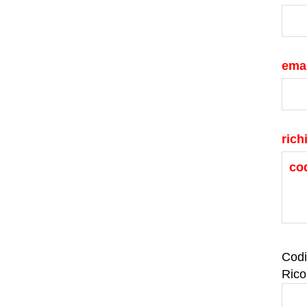
emai
rich
Codi
Rico