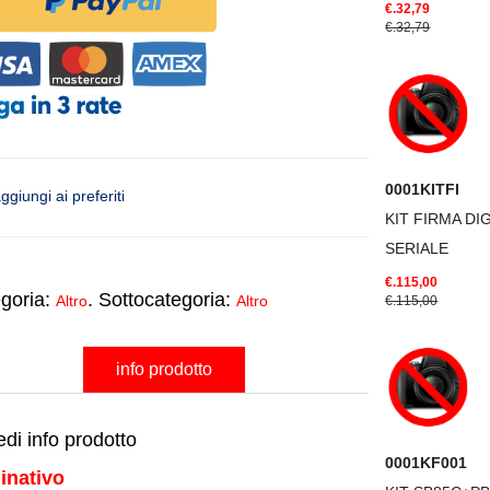
€.32,79
€.32,79
0001KITFI
ggiungi ai preferiti
KIT FIRMA DI
SERIALE
€.115,00
goria:
. Sottocategoria:
Altro
Altro
€.115,00
info prodotto
edi info prodotto
0001KF001
inativo