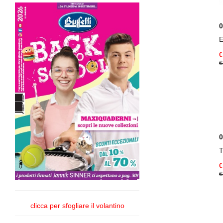
E
€
€
€
€
clicca per sfogliare il volantino