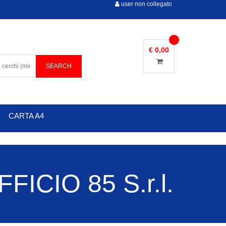
user non collegato
€ 0,00
CARTA A4
ICIO 85 S.r.l.