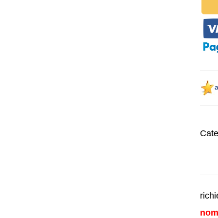
a
Cate
richi
nom