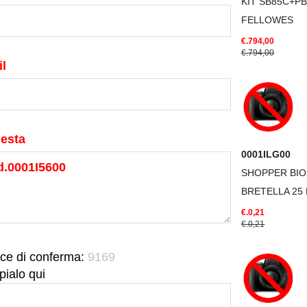
KIT SB85C+PB
FELLOWES
€.794,00
€.794,00
l
iesta
0001ILG00
SHOPPER BIO
BRETELLA 25
€.0,21
€.0,21
ce di conferma:
9169
pialo qui