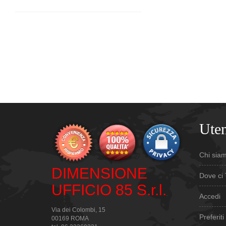
Uten
Chi sia
DIMENSIONE
Dove ci 
UFFICIO 85 S.r.l.
Accedi
Via dei Colombi, 15
Preferiti
00169 ROMA