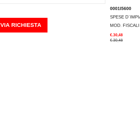
0001I5600
SPESE D`IMP
MOD. FISCALI
€.30,48
€.30,48