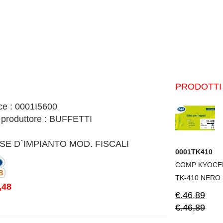
PRODOTTI 
ce : 0001I5600
 produttore : BUFFETTI
SE D`IMPIANTO MOD. FISCALI
0001TK410
COMP KYOCE
TK-410 NERO
,48
€.46,89
€.46,89