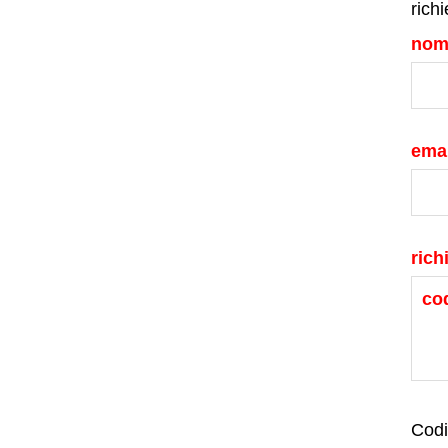
richi
nom
emai
rich
Codi