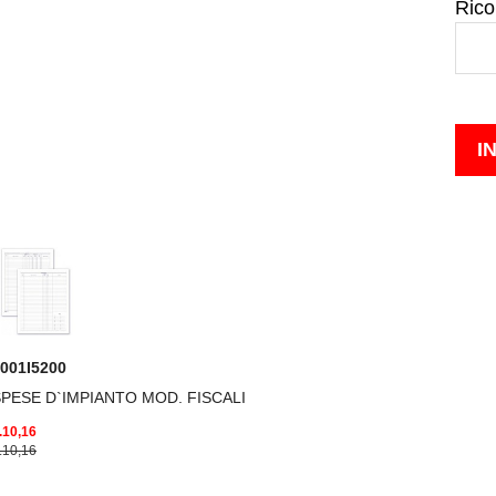
Rico
001I5200
PESE D`IMPIANTO MOD. FISCALI
.10,16
.10,16