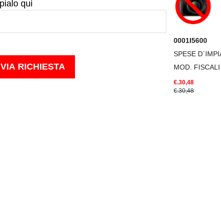
pialo qui
0001I5600
SPESE D`IMP
MOD. FISCALI
€.30,48
€.30,48