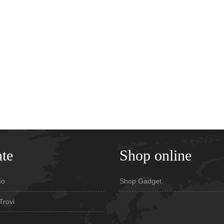
te
Shop online
mo
Shop Gadget
Trovi