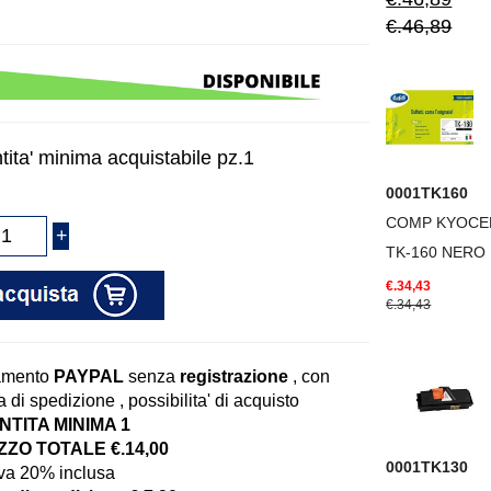
€.46,89
tita' minima acquistabile pz.1
0001TK160
COMP KYOCE
TK-160 NERO
€.34,43
€.34,43
amento
PAYPAL
senza
registrazione
, con
 di spedizione , possibilita' di acquisto
TITA MINIMA 1
ZO TOTALE €.14,00
0001TK130
iva 20% inclusa