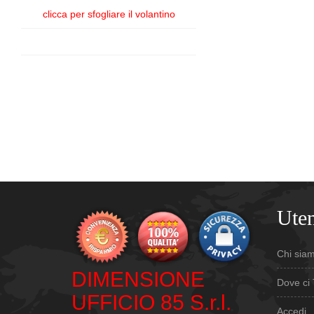
clicca per sfogliare il volantino
Uten
Chi sia
DIMENSIONE
Dove ci 
UFFICIO 85 S.r.l.
Accedi