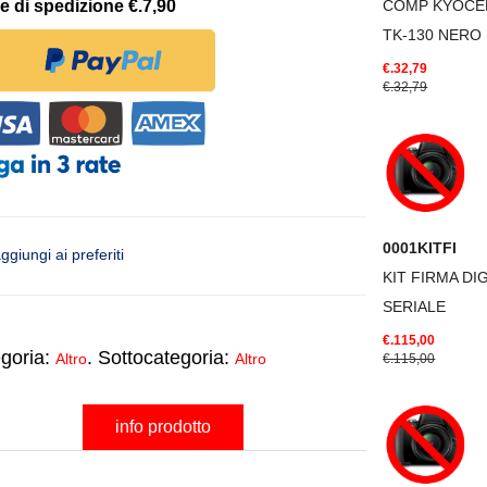
e di spedizione €.7,90
COMP KYOCE
TK-130 NERO
€.32,79
€.32,79
0001KITFI
ggiungi ai preferiti
KIT FIRMA DI
SERIALE
€.115,00
goria:
. Sottocategoria:
Altro
Altro
€.115,00
info prodotto