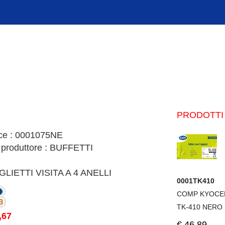
PRODOTTI 
ce : 0001075NE
 produttore : BUFFETTI
GLIETTI VISITA A 4 ANELLI
0001TK410
COMP KYOCE
TK-410 NERO
,67
€.46,89