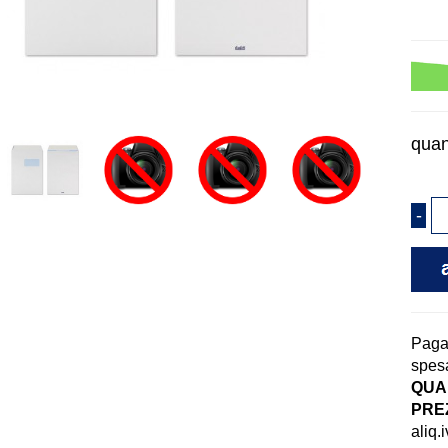
quan
Pag
spesa
QUAN
PREZ
aliq.