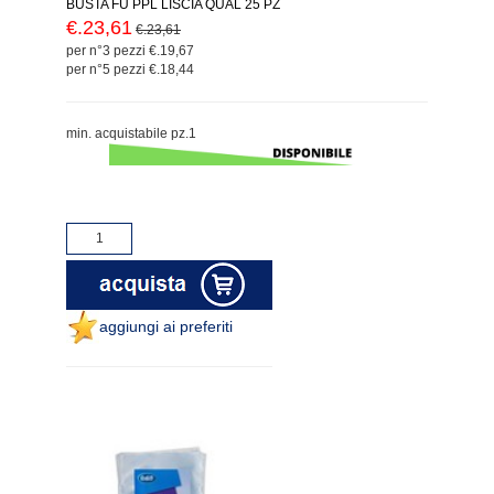
BUSTA FU PPL LISCIA QUAL 25 PZ
€.23,61
€.23,61
per n°3 pezzi €.19,67
per n°5 pezzi €.18,44
min. acquistabile pz.1
aggiungi ai preferiti