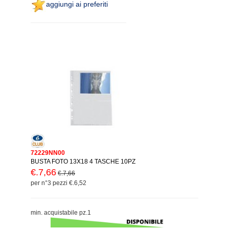
aggiungi ai preferiti
72229NN00
BUSTA FOTO 13X18 4 TASCHE 10PZ
€.7,66
€.7,66
per n°3 pezzi €.6,52
min. acquistabile pz.1