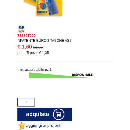
73286T000
P.PATENTE EURO 2 TASCHE ASS
€.1,60
€.1,60
per n°5 pezzi €.1,35
min. acquistabile pz.1
aggiungi ai preferiti