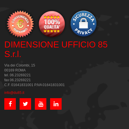
DIMENSIONE UFFICIO 85
S.r.l.
Via dei Colombi, 15
00169 ROMA
tel. 06.23269221
fax 06.23269221
C.F. 01641831001 P.IVA 01641831001
info@du85.it