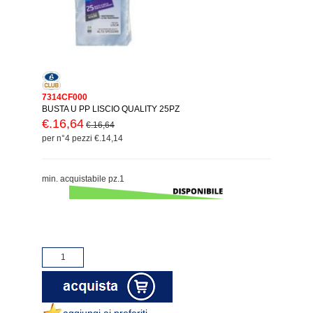
7314CF000
BUSTA U PP LISCIO QUALITY 25PZ
€.16,64
€.16,64
per n°4 pezzi €.14,14
min. acquistabile pz.1
aggiungi ai preferiti