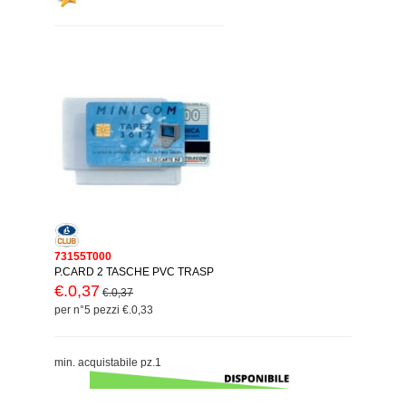
73155T000
P.CARD 2 TASCHE PVC TRASP
€.0,37
€.0,37
per n°5 pezzi €.0,33
min. acquistabile pz.1