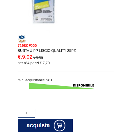
7198CF000
BUSTA U PP LISCIO QUALITY 25PZ
€.9,02
€.9,02
per n°4 pezzi €.7,70
min. acquistabile pz.1