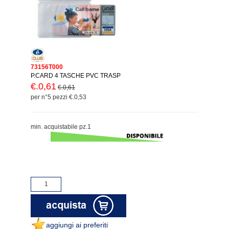
73156T000
P.CARD 4 TASCHE PVC TRASP
€.0,61
€.0,61
per n°5 pezzi €.0,53
min. acquistabile pz.1
aggiungi ai preferiti