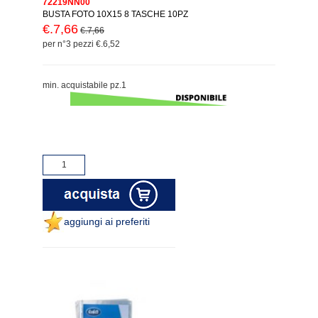
72219NN00
BUSTA FOTO 10X15 8 TASCHE 10PZ
€.7,66
€.7,66
per n°3 pezzi €.6,52
min. acquistabile pz.1
aggiungi ai preferiti