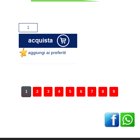
aggiungi ai preferiti
1
2
3
4
5
6
7
8
9