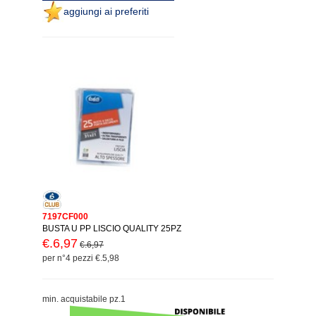
aggiungi ai preferiti
7197CF000
BUSTA U PP LISCIO QUALITY 25PZ
€.6,97
€.6,97
per n°4 pezzi €.5,98
min. acquistabile pz.1