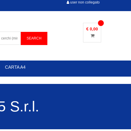
user non collegato
€ 0,00
CARTA A4
S.r.l.