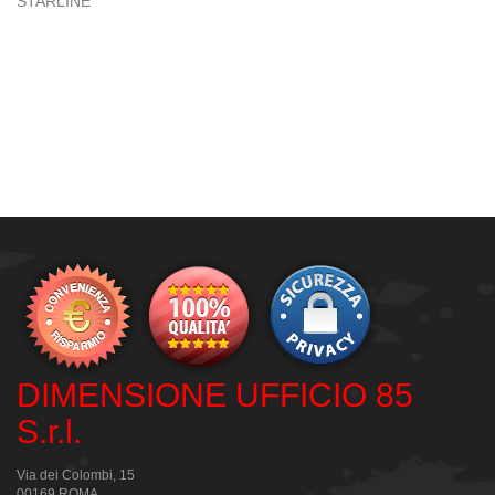
STARLINE
DIMENSIONE UFFICIO 85
S.r.l.
Via dei Colombi, 15
00169 ROMA