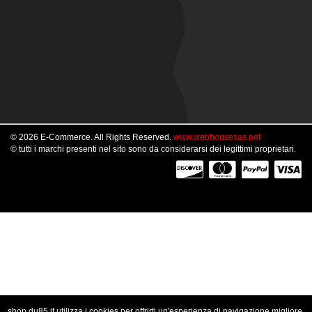
© 2026 E-Commerce. All Rights Reserved.
www.webhousesas.net
© tutti i marchi presenti nel sito sono da considerarsi dei legittimi proprietari.
shop.du85.it utilizza i cookies per offrirti un'esperienza di navigazione migliore.