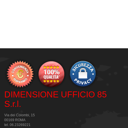
DIMENSIONE UFFICIO 85
S.r.l.
Via dei Colombi, 15
00169 ROMA
tel. 06.23269221