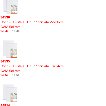
94536
Conf 25 Buste a U in PP riciclato 22x30cm
GAIA Sei rota
€.8,36
€.8,36
94535
Conf 25 Buste a U in PP riciclato 18x24cm
GAIA Sei rota
€.6,56
€.6,56
94534