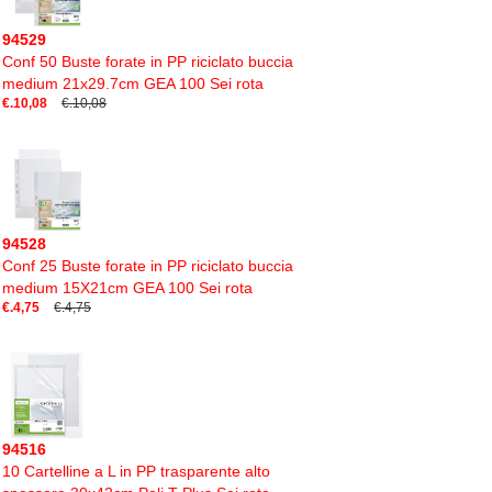
94529
Conf 50 Buste forate in PP riciclato buccia
medium 21x29.7cm GEA 100 Sei rota
€.10,08
€.10,08
94528
Conf 25 Buste forate in PP riciclato buccia
medium 15X21cm GEA 100 Sei rota
€.4,75
€.4,75
94516
10 Cartelline a L in PP trasparente alto