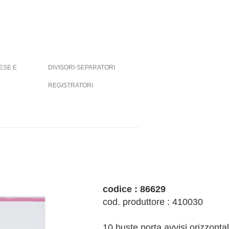
ESE E
DIVISORI-SEPARATORI
REGISTRATORI
codice : 86629
cod. produttore : 410030
10 buste porta avvisi orizzontal