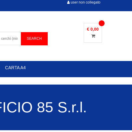
user non collegato
€ 0,00
CARTA A4
IO 85 S.r.l.