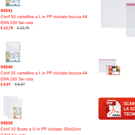
94541
Conf 50 cartelline a L in PP riciclato buccia A4
ERA 150 Sei rota
€.12,79
€.12,79
94540
Conf 25 cartelline a L in PP riciclato buccia A4
ERA 150 Sei rota
€.6,97
€.6,97
94539
Conf 10 Buste a U in PP riciclato 30x42cm