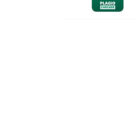
nominativo
email
richiesta