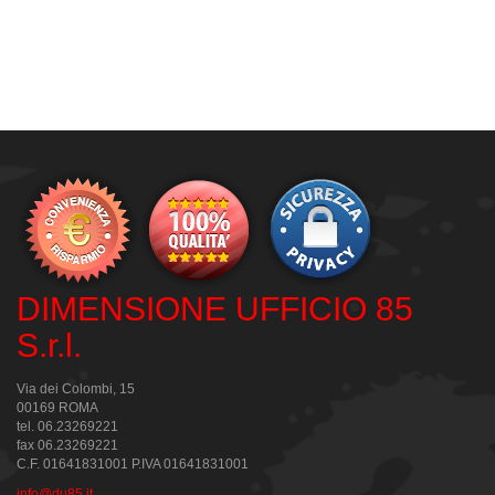
DIMENSIONE UFFICIO 85
S.r.l.
Via dei Colombi, 15
00169 ROMA
tel. 06.23269221
fax 06.23269221
C.F. 01641831001 P.IVA 01641831001
info@du85.it