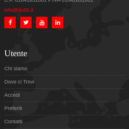
C.F. 01641831001 P.IVA 01641831001
info@du85.it
Utente
Chi siamo
Dove ci Trovi
Accedi
Preferiti
Contatti