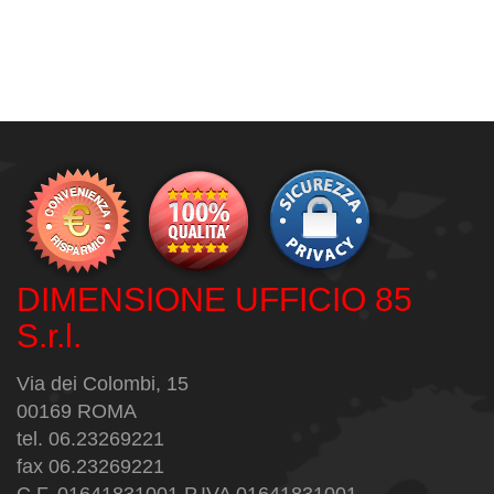
DIMENSIONE UFFICIO 85
S.r.l.
Via dei Colombi, 15
00169 ROMA
tel. 06.23269221
fax 06.23269221