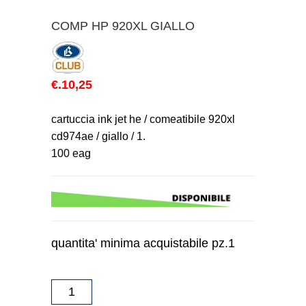
COMP HP 920XL GIALLO
€.10,25
cartuccia ink jet he / comeatibile 920xl
cd974ae / giallo / 1.
100 eag
quantita' minima acquistabile pz.1