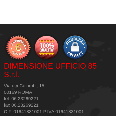
DIMENSIONE UFFICIO 85
S.r.l.
Via dei Colombi, 15
00169 ROMA
tel. 06.23269221
fax 06.23269221
C.F. 01641831001 P.IVA 01641831001