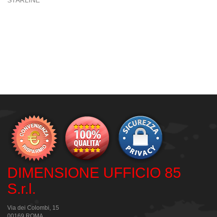
STARLINE
DIMENSIONE UFFICIO 85
S.r.l.
Via dei Colombi, 15
00169 ROMA