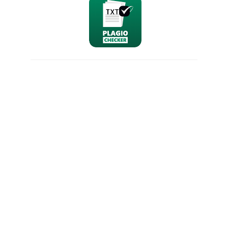
nominativo
email
richiesta