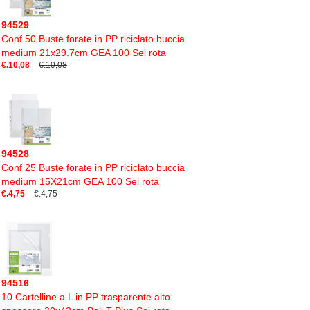
94529
Conf 50 Buste forate in PP riciclato buccia
medium 21x29.7cm GEA 100 Sei rota
€.10,08
€.10,08
94528
Conf 25 Buste forate in PP riciclato buccia
medium 15X21cm GEA 100 Sei rota
€.4,75
€.4,75
94516
10 Cartelline a L in PP trasparente alto