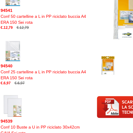
94541
Conf 50 cartelline a L in PP riciclato buccia A4
ERA 150 Sei rota
€.12,79
€.12,79
94540
Conf 25 cartelline a L in PP riciclato buccia A4
ERA 150 Sei rota
€.6,97
€.6,97
94539
Conf 10 Buste a U in PP riciclato 30x42cm