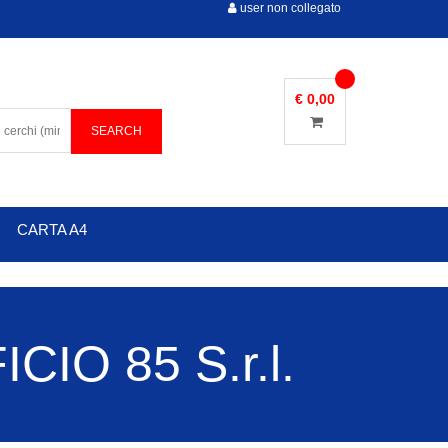
user non collegato
€ 0,00
CARTA A4
IO 85 S.r.l.