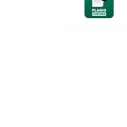
nominativo
email
richiesta