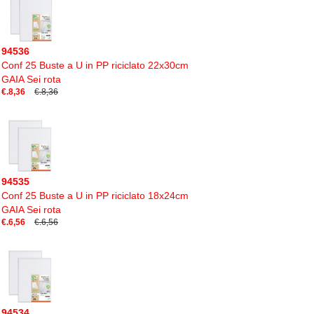
94536
Conf 25 Buste a U in PP riciclato 22x30cm
GAIA Sei rota
€.8,36
€.8,36
94535
Conf 25 Buste a U in PP riciclato 18x24cm
GAIA Sei rota
€.6,56
€.6,56
94534