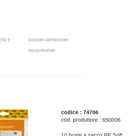
ESE E
DIVISORI-SEPARATORI
REGISTRATORI
codice : 74706
cod. produttore : 650006
10 buste a sacco PP Soft