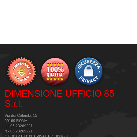
DIMENSIONE UFFICIO 85
S.r.l.
Via dei Colombi, 15
00169 ROMA
tel. 06.23269221
fax 06.23269221
C.F. 01641831001 P.IVA 01641831001