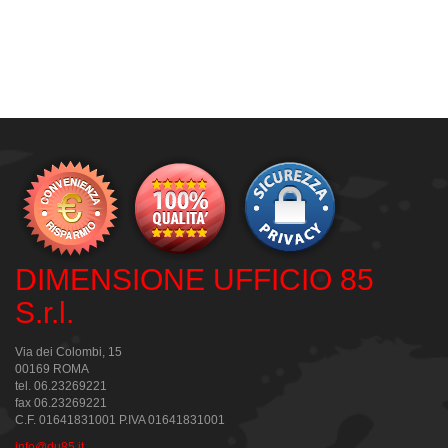
DIMENSIONE UFFICIO 85
S.r.l.
Via dei Colombi, 15
00169 ROMA
tel. 06.23269221
fax 06.23269221
C.F. 01641831001 P.IVA 01641831001
info@du85.it