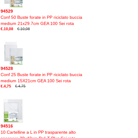
94529
Conf 50 Buste forate in PP riciclato buccia
medium 21x29.7cm GEA 100 Sei rota
€.10,08
€.10,08
94528
Conf 25 Buste forate in PP riciclato buccia
medium 15X21cm GEA 100 Sei rota
€.4,75
€.4,75
94516
10 Cartelline a L in PP trasparente alto