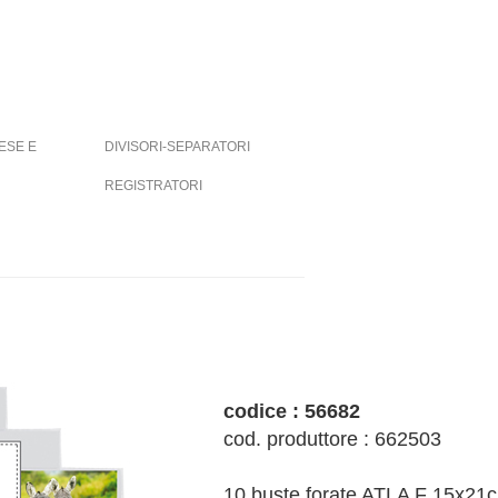
ESE E
DIVISORI-SEPARATORI
REGISTRATORI
codice : 56682
cod. produttore : 662503
10 buste forate ATLA F 15x21