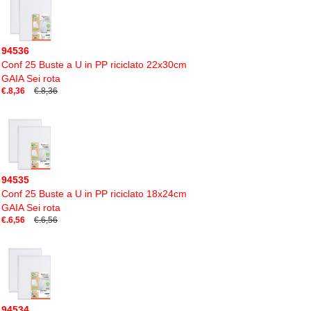
94536
Conf 25 Buste a U in PP riciclato 22x30cm
GAIA Sei rota
€.8,36
€.8,36
94535
Conf 25 Buste a U in PP riciclato 18x24cm
GAIA Sei rota
€.6,56
€.6,56
94534