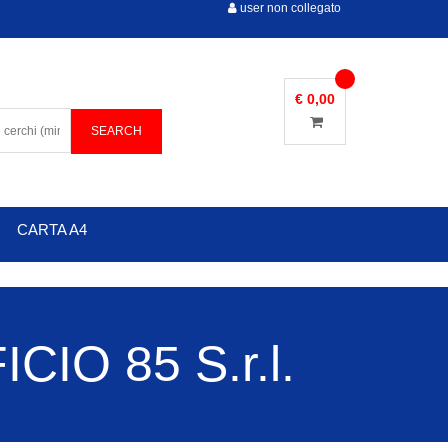
user non collegato
€ 0,00
CARTA A4
IO 85 S.r.l.