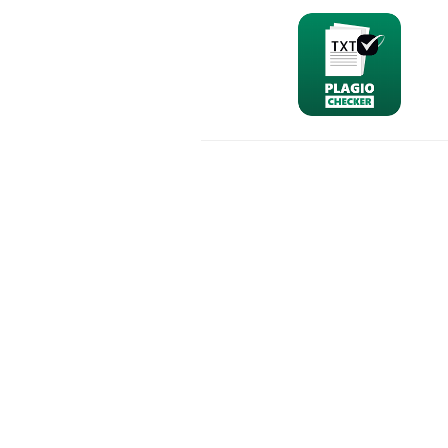
nominativo
email
richiesta