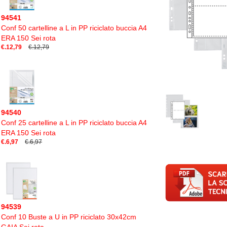
94541
Conf 50 cartelline a L in PP riciclato buccia A4
ERA 150 Sei rota
€.12,79
€.12,79
94540
Conf 25 cartelline a L in PP riciclato buccia A4
ERA 150 Sei rota
€.6,97
€.6,97
94539
Conf 10 Buste a U in PP riciclato 30x42cm