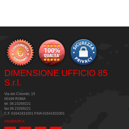
DIMENSIONE UFFICIO 85
S.r.l.
Via dei Colombi, 15
00169 ROMA
tel. 06.23269221
fax 06.23269221
C.F. 01641831001 P.IVA 01641831001
info@du85.it