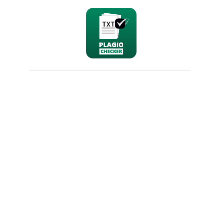
nominativo
email
richiesta