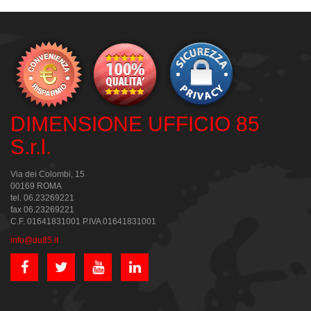
DIMENSIONE UFFICIO 85
S.r.l.
Via dei Colombi, 15
00169 ROMA
tel. 06.23269221
fax 06.23269221
C.F. 01641831001 P.IVA 01641831001
info@du85.it