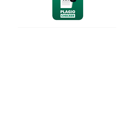
nominativo
email
richiesta