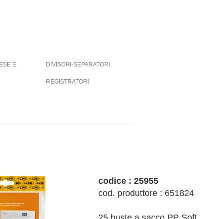
ESE E
DIVISORI-SEPARATORI
REGISTRATORI
codice : 25955
cod. produttore : 651824
25 buste a sacco PP Soft