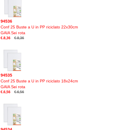
94536
Conf 25 Buste a U in PP riciclato 22x30cm
GAIA Sei rota
€.8,36
€.8,36
94535
Conf 25 Buste a U in PP riciclato 18x24cm
GAIA Sei rota
€.6,56
€.6,56
94534