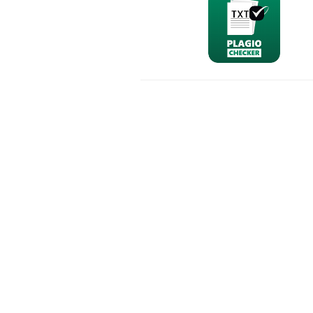
nominativo
email
richiesta