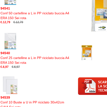
94541
Conf 50 cartelline a L in PP riciclato buccia A4
ERA 150 Sei rota
€.12,79
€.12,79
94540
Conf 25 cartelline a L in PP riciclato buccia A4
ERA 150 Sei rota
€.6,97
€.6,97
94539
Conf 10 Buste a U in PP riciclato 30x42cm