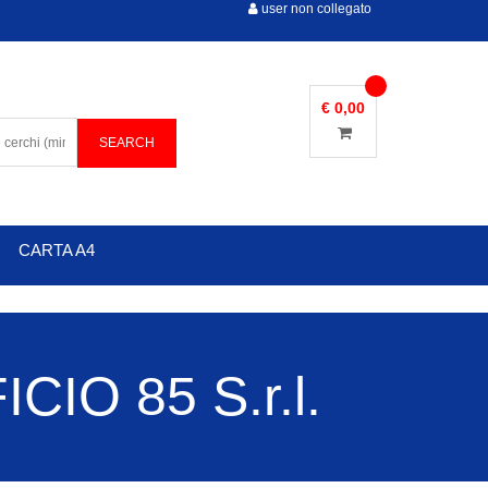
user non collegato
€ 0,00
CARTA A4
IO 85 S.r.l.