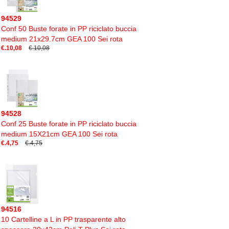
94529
Conf 50 Buste forate in PP riciclato buccia
medium 21x29.7cm GEA 100 Sei rota
€.10,08
€.10,08
94528
Conf 25 Buste forate in PP riciclato buccia
medium 15X21cm GEA 100 Sei rota
€.4,75
€.4,75
94516
10 Cartelline a L in PP trasparente alto