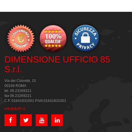
DIMENSIONE UFFICIO 85
S.r.l.
Via dei Colombi, 15
00169 ROMA
tel. 06.23269221
fax 06.23269221
C.F. 01641831001 P.IVA 01641831001
info@du85.it