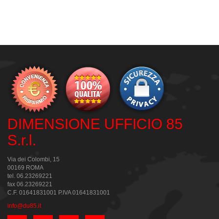
DIMENSIONE UFFICIO 85
S.r.l.
Via dei Colombi, 15
00169 ROMA
tel. 06.23269221
fax 06.23269221
C.F. 01641831001 P.IVA 01641831001
info@du85.it