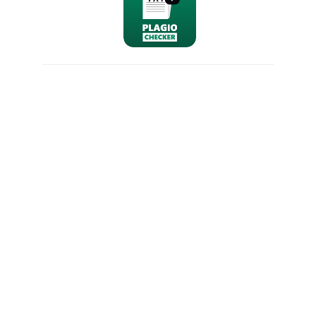
nominativo
email
richiesta