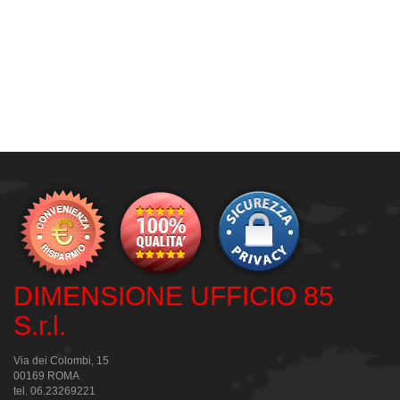
DIMENSIONE UFFICIO 85
S.r.l.
Via dei Colombi, 15
00169 ROMA
tel. 06.23269221