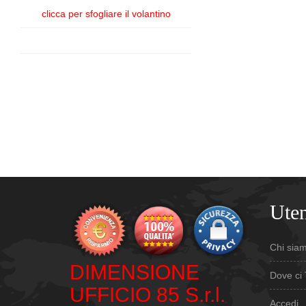
clicca per sfogliare il volantino
Uten
Chi sia
DIMENSIONE
Dove ci 
UFFICIO 85 S.r.l.
Accedi