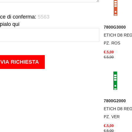
ce di conferma:
5563
pialo qui
7800G3000
ETICH D8 REG
PZ. ROS
€.5,00
€.5,00
7800G2000
ETICH D8 REG
PZ. VER
€.5,00
€.5,00