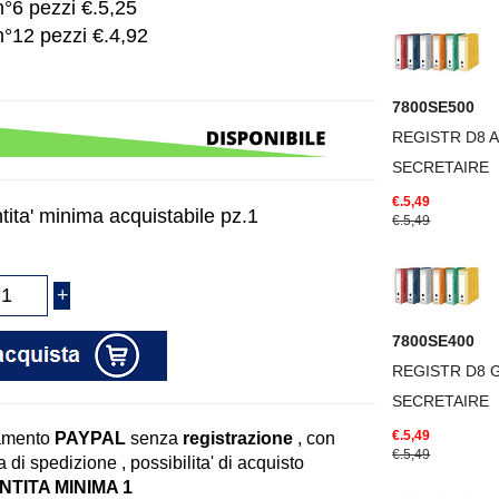
n°6 pezzi €.5,25
n°12 pezzi €.4,92
7800SE500
REGISTR D8 
SECRETAIRE
€.5,49
tita' minima acquistabile pz.1
€.5,49
7800SE400
REGISTR D8 
SECRETAIRE
€.5,49
amento
PAYPAL
senza
registrazione
, con
€.5,49
 di spedizione , possibilita' di acquisto
TITA MINIMA 1