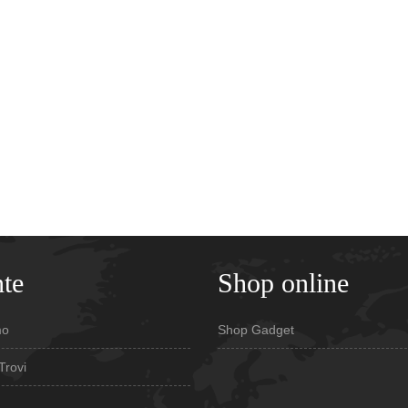
te
Shop online
mo
Shop Gadget
Trovi