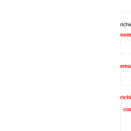
richi
nom
emai
rich