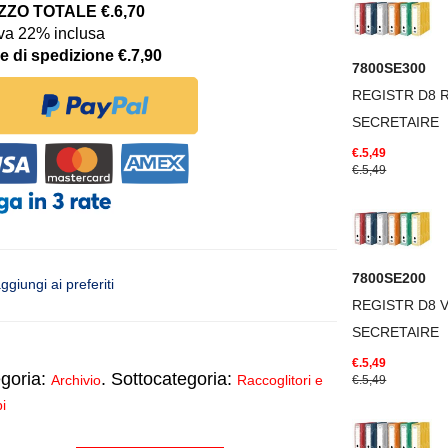
ZO TOTALE €.6,70
iva 22% inclusa
e di spedizione €.7,90
7800SE300
REGISTR D8 
SECRETAIRE
€.5,49
€.5,49
7800SE200
ggiungi ai preferiti
REGISTR D8 
SECRETAIRE
€.5,49
goria:
. Sottocategoria:
Archivio
Raccoglitori e
€.5,49
i