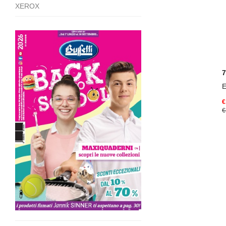
XEROX
E
€
€