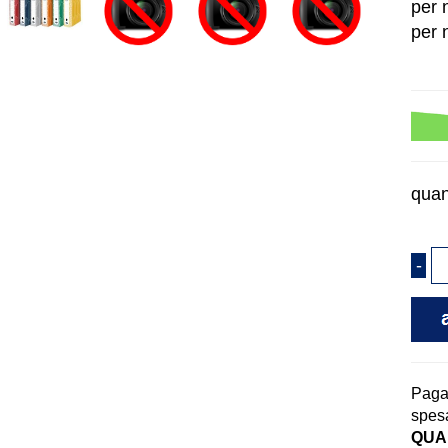
per 
per 
quan
Pag
spesa
QUAN