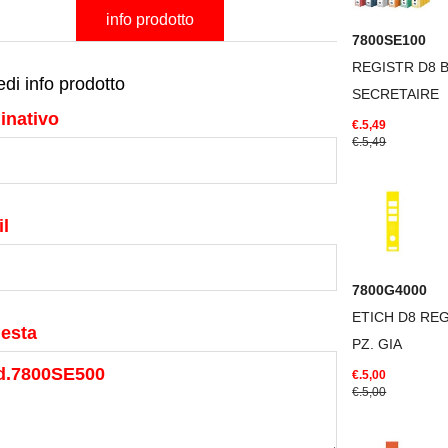
info prodotto
7800SE100
REGISTR D8 
edi info prodotto
SECRETAIRE
inativo
€.5,49
€.5,49
l
7800G4000
ETICH D8 REG
iesta
PZ. GIA
€.5,00
€.5,00