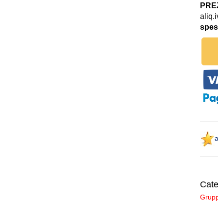
PREZ
aliq.
spes
a
Cate
Grupp