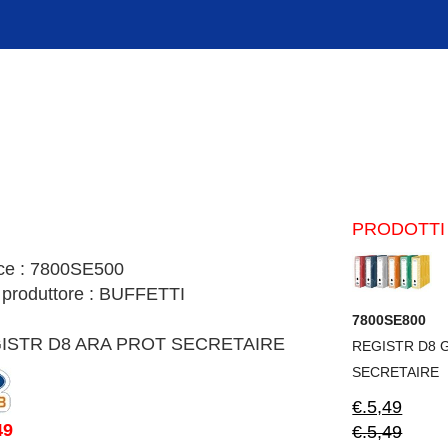
PRODOTTI 
ce : 7800SE500
 produttore : BUFFETTI
7800SE800
ISTR D8 ARA PROT SECRETAIRE
REGISTR D8 
SECRETAIRE
€.5,49
49
€.5,49