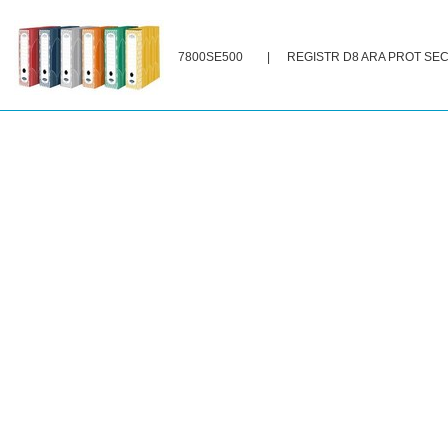
7800SE500
|
REGISTR D8 ARA PROT SE