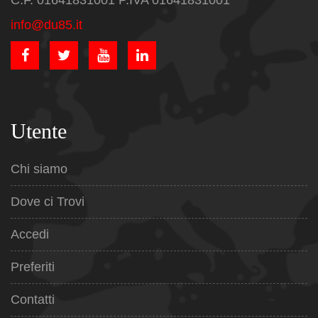
C.F. 01641831001 P.IVA 01641831001
info@du85.it
Utente
Chi siamo
Dove ci Trovi
Accedi
Preferiti
Contatti