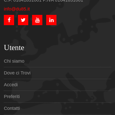
C.F. 01641831001 P.IVA 01641831001
info@du85.it
Utente
Chi siamo
Dove ci Trovi
Accedi
Preferiti
Contatti