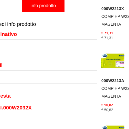
info prodotto
000W2213X
COMP HP W2
edi info prodotto
MAGENTA
€.71,31
inativo
€.71,31
l
000W2213A
COMP HP W2
iesta
MAGENTA
€.50,82
€.50,82