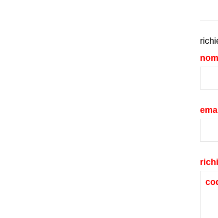
richi
nom
emai
rich