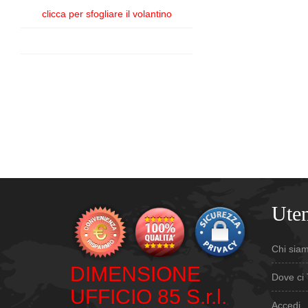
clicca per sfogliare il volantino
Uten
Chi sia
DIMENSIONE
Dove ci 
UFFICIO 85 S.r.l.
Accedi