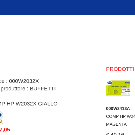
i
PRODOTTI 
ice : 000W2032X
 produttore : BUFFETTI
P HP W2032X GIALLO
000W2413A
COMP HP W2
MAGENTA
7,05
€.40,16