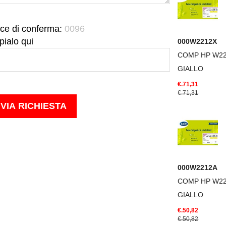
ce di conferma:
0096
pialo qui
000W2212X
COMP HP W2
GIALLO
€.71,31
€.71,31
000W2212A
COMP HP W2
GIALLO
€.50,82
€.50,82