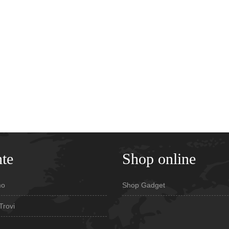
te
Shop online
mo
Shop Gadget
Trovi