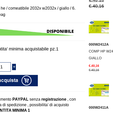
€.40,16
 he / comeatibile 2032x w2032x / giallo / 6.
eag
000W2412A
tita' minima acquistabile pz.1
COMP HP W2
GIALLO
€.40,16
€.40,16
amento
PAYPAL
senza
registrazione
, con
 di spedizione , possibilita' di acquisto
000W2411A
TITA MINIMA 1