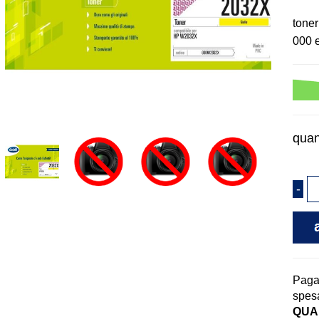
toner
000 
quan
Pag
spesa
QUAN