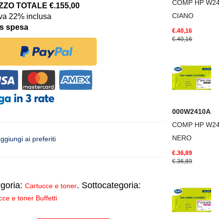
COMP HP W24
ZO TOTALE €.155,00
CIANO
iva 22% inclusa
is spesa
€.40,16
€.40,16
000W2410A
COMP HP W2
NERO
ggiungi ai preferiti
€.36,89
€.36,89
goria:
. Sottocategoria:
Cartucce e toner
cce e toner Buffetti