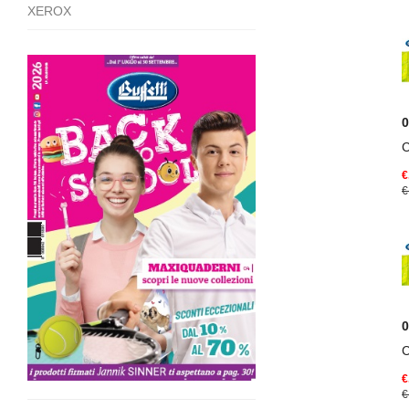
XEROX
€
€
€
€