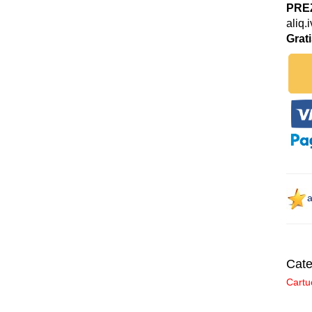
PREZ
aliq.
Grat
a
Cate
Cartu