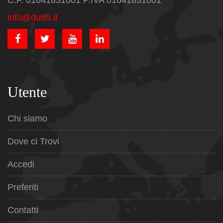
C.F. 01641831001 P.IVA 01641831001
info@du85.it
Utente
Chi siamo
Dove ci Trovi
Accedi
Preferiti
Contatti