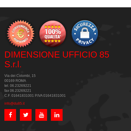
DIMENSIONE UFFICIO 85
S.r.l.
Via dei Colombi, 15
00169 ROMA
tel. 06.23269221
fax 06.23269221
C.F. 01641831001 P.IVA 01641831001
info@du85.it