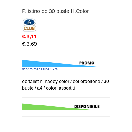
P.listino pp 30 buste H.Color
€.3,11
€.3,69
sconto magazine 37%
eortalistini haeey color / eolieroeilene / 30
buste / a4 / colori assortiti