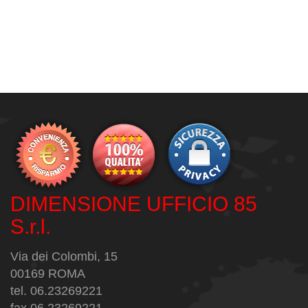
DIMENSIONE UFFICIO 85
S.r.l.
Via dei Colombi, 15
00169 ROMA
tel. 06.23269221