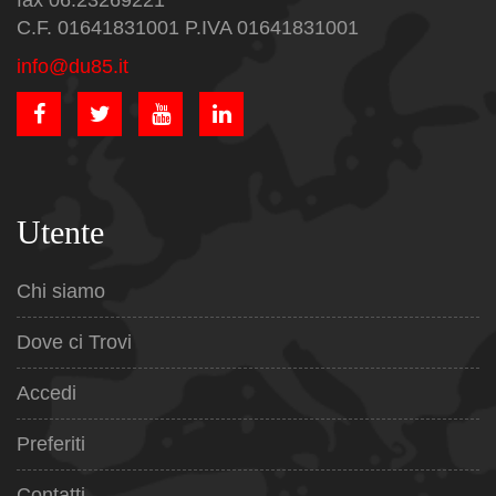
fax 06.23269221
C.F. 01641831001 P.IVA 01641831001
info@du85.it
Utente
Chi siamo
Dove ci Trovi
Accedi
Preferiti
Contatti