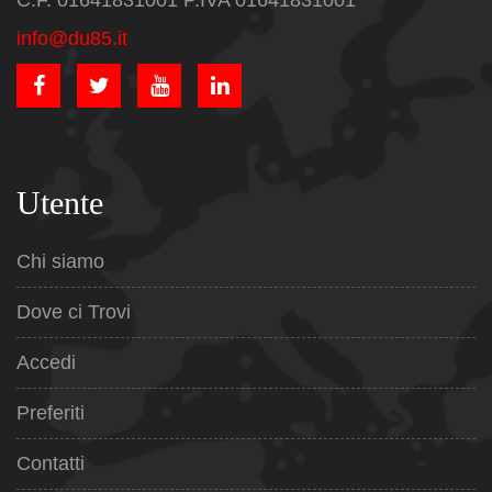
C.F. 01641831001 P.IVA 01641831001
info@du85.it
Utente
Chi siamo
Dove ci Trovi
Accedi
Preferiti
Contatti