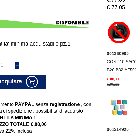
€.77,05
tita' minima acquistabile pz.1
001330995
CONF.10 SACC
B26.B32.AF50
€.80,33
€.80,33
amento
PAYPAL
senza
registrazione
, con
 di spedizione , possibilita' di acquisto
TITA MINIMA 1
ZO TOTALE €.98,00
001314925
iva 22% inclusa