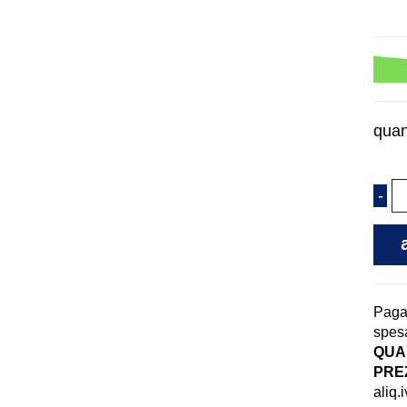
quan
Pag
spesa
QUAN
PREZ
aliq.