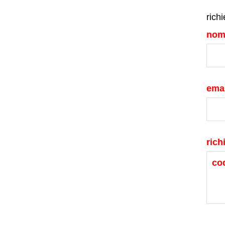
richi
nom
emai
rich