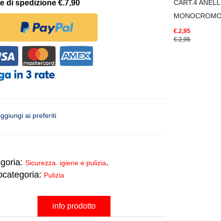
e di spedizione €.7,90
CART.4 ANELL
MONOCROM
€.2,95
€.2,95
ggiungi ai preferiti
goria:
.
Sicurezza. igiene e pulizia
ocategoria:
Pulizia
info prodotto