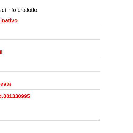
edi info prodotto
inativo
l
iesta