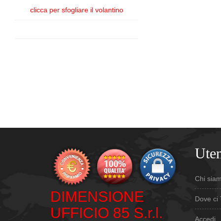
clicca per sfogliare il volantino
Uten
Chi sia
DIMENSIONE
Dove ci 
UFFICIO 85 S.r.l.
Accedi