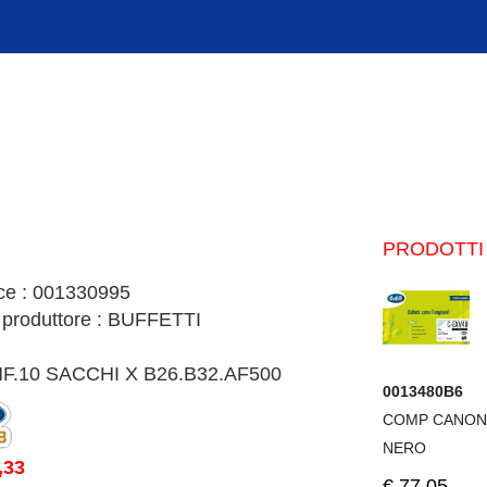
PRODOTTI 
ce : 001330995
 produttore : BUFFETTI
F.10 SACCHI X B26.B32.AF500
0013480B6
COMP CANON
NERO
,33
€.77,05