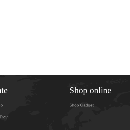
te
Shop online
mo
Shop Gadget
Trovi