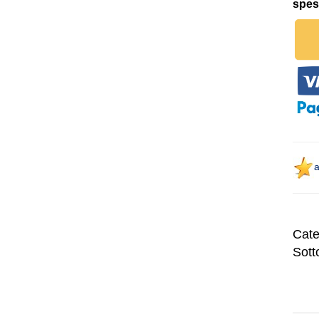
spes
a
Cate
Sott