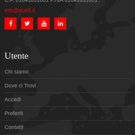
C.F. 01641831001 P.IVA 01641831001
info@du85.it
Utente
Chi siamo
Dove ci Trovi
Accedi
Preferiti
Contatti