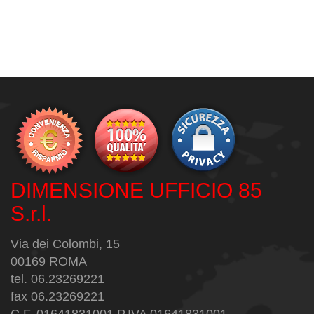
DIMENSIONE UFFICIO 85
S.r.l.
Via dei Colombi, 15
00169 ROMA
tel. 06.23269221
fax 06.23269221