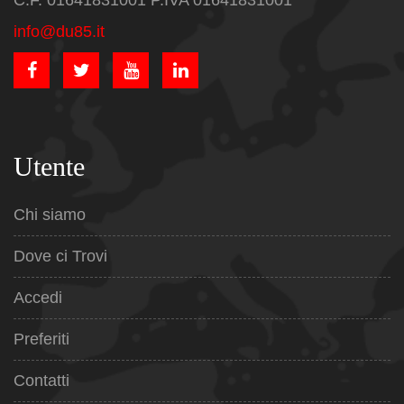
C.F. 01641831001 P.IVA 01641831001
info@du85.it
Utente
Chi siamo
Dove ci Trovi
Accedi
Preferiti
Contatti