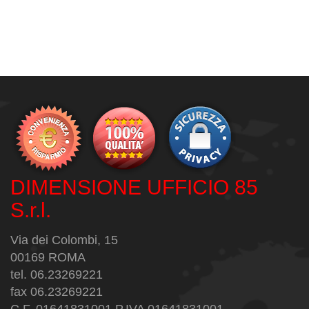
DIMENSIONE UFFICIO 85
S.r.l.
Via dei Colombi, 15
00169 ROMA
tel. 06.23269221
fax 06.23269221