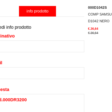
000D1042S
info prodotto
COMP SAMS
D1042 NERO
edi info prodotto
€.36,64
€.36,64
inativo
l
iesta