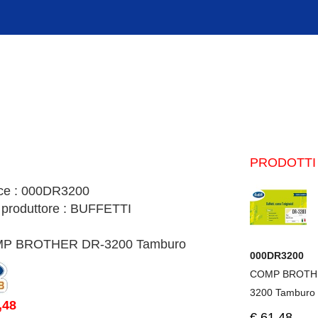
PRODOTTI 
ce : 000DR3200
 produttore : BUFFETTI
P BROTHER DR-3200 Tamburo
000DR3200
COMP BROTH
3200 Tamburo
,48
€.61,48