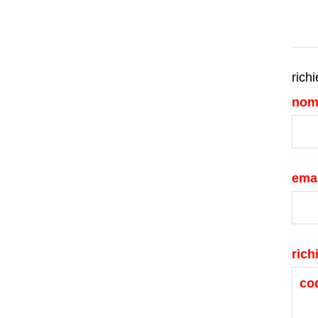
richi
nom
emai
rich