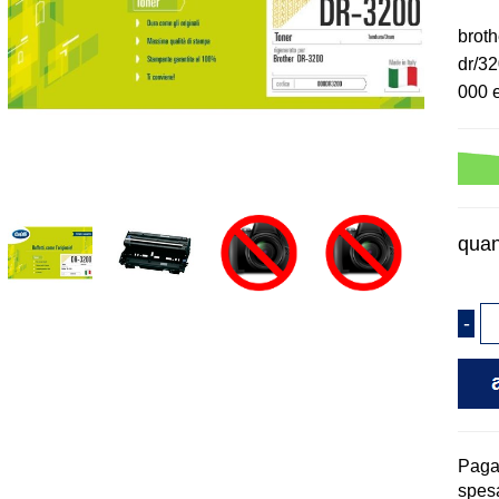
broth
dr/32
000 
quan
Pag
spesa