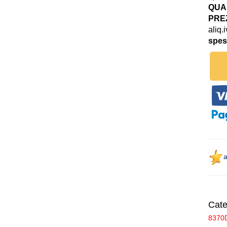
QUAN
PREZ
aliq.
spes
a
Cate
8370