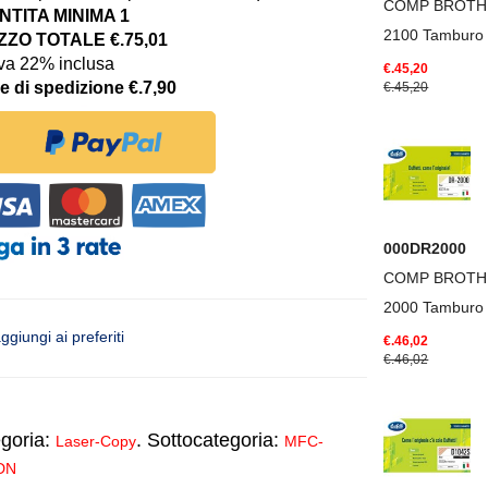
COMP BROTH
TITA MINIMA 1
2100 Tamburo
ZO TOTALE €.75,01
iva 22% inclusa
€.45,20
e di spedizione €.7,90
€.45,20
000DR2000
COMP BROTH
2000 Tamburo
ggiungi ai preferiti
€.46,02
€.46,02
goria:
. Sottocategoria:
Laser-Copy
MFC-
DN