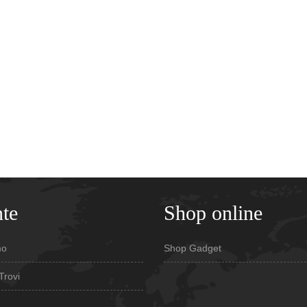
te
Shop online
mo
Shop Gadget
Trovi