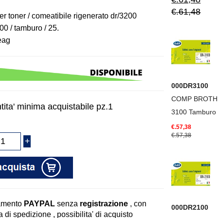
€.61,48
er toner / comeatibile rigenerato dr/3200
00 / tamburo / 25.
eag
000DR3100
COMP BROTH
tita' minima acquistabile pz.1
3100 Tamburo
€.57,38
€.57,38
amento
PAYPAL
senza
registrazione
, con
000DR2100
 di spedizione , possibilita' di acquisto