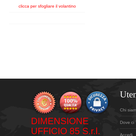
clicca per sfogliare il volantino
Uten
Chi sia
DIMENSIONE
Dove ci 
UFFICIO 85 S.r.l.
Accedi