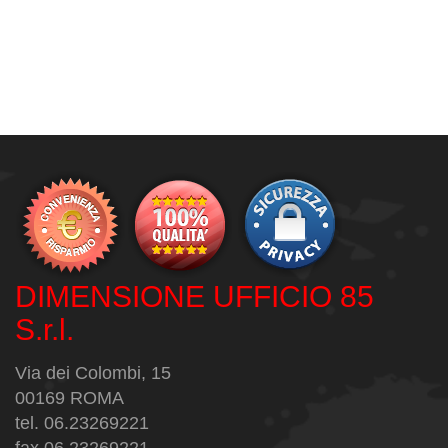
DIMENSIONE UFFICIO 85
S.r.l.
Via dei Colombi, 15
00169 ROMA
tel. 06.23269221