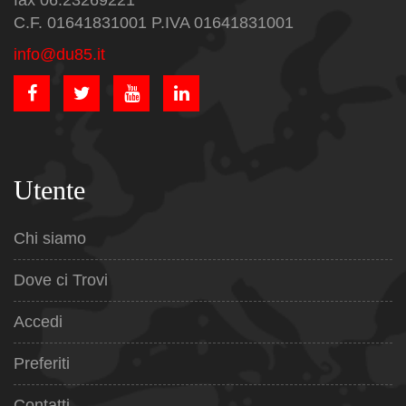
fax 06.23269221
C.F. 01641831001 P.IVA 01641831001
info@du85.it
Utente
Chi siamo
Dove ci Trovi
Accedi
Preferiti
Contatti