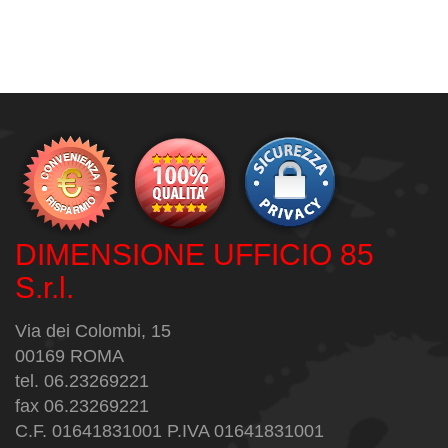
DIMENSIONE UFFICIO 85
S.r.l.
Via dei Colombi, 15
00169 ROMA
tel. 06.23269221
fax 06.23269221
C.F. 01641831001 P.IVA 01641831001