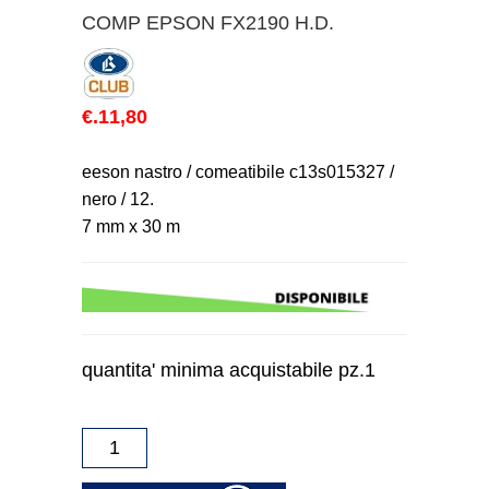
COMP EPSON FX2190 H.D.
€.11,80
eeson nastro / comeatibile c13s015327 /
nero / 12.
7 mm x 30 m
quantita' minima acquistabile pz.1